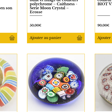
bulle et nuage de couleurs
couleur
polychrome – Caithness -
BIOT V
 en son
Serie Moon Crystal –
Ecosse
50,00
€
90,00
€
Ajouter
au panier
Ajouter