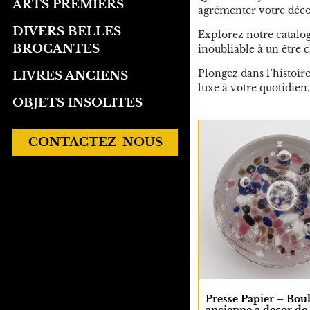
ARTS PREMIERS
agrémenter votre décor
DIVERS BELLES
Explorez notre catalog
BROCANTES
inoubliable à un être c
Plongez dans l’histoir
LIVRES ANCIENS
luxe à votre quotidien.
OBJETS INSOLITES
CONTACTEZ-NOUS
Presse Papier – Bou