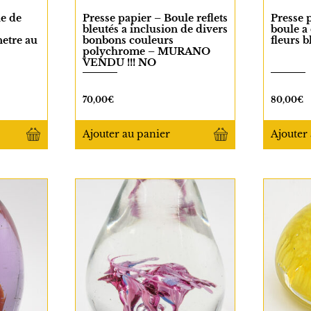
le de
Presse papier – Boule reflets
Presse 
bleutés a inclusion de divers
boule a 
etre au
bonbons couleurs
fleurs 
polychrome – MURANO
VENDU !!! NO
70,00
€
80,00
€
Ajouter
au panier
Ajouter