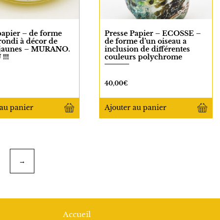
papier – de forme
Presse Papier – ECOSSE –
rondi à décor de
de forme d’un oiseau a
 jaunes – MURANO.
inclusion de différentes
!!!
couleurs polychrome
40,00
€
au panier
Ajouter
au panier
→
Accueil