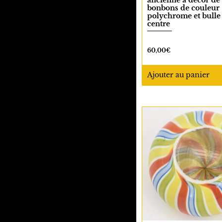
ancienne a decor de
bonbons de couleur
polychrome et bulle
centre
60,00
€
Ajouter
au panier