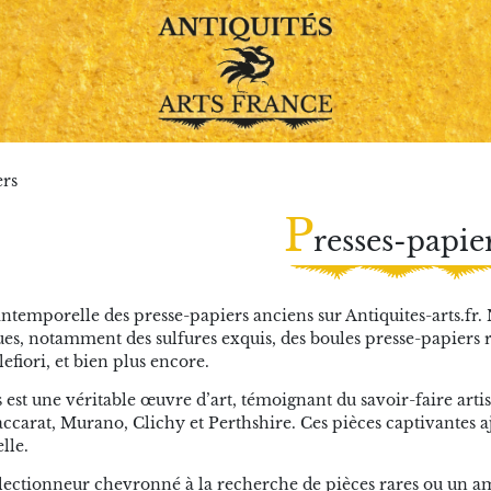
ers
P
resses-papie
ntemporelle des presse-papiers anciens sur Antiquites-arts.fr.
ues, notamment des sulfures exquis, des boules presse-papiers r
efiori, et bien plus encore.
est une véritable œuvre d’art, témoignant du savoir-faire arti
accarat, Murano, Clichy et Perthshire. Ces pièces captivantes aj
lle.
lectionneur chevronné à la recherche de pièces rares ou un am