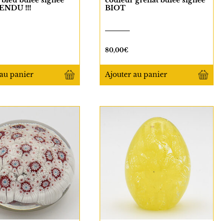
 bleu bulée signée
couleur grenat bulée signée
ENDU !!!
BIOT
80,00
€
au panier
Ajouter
au panier