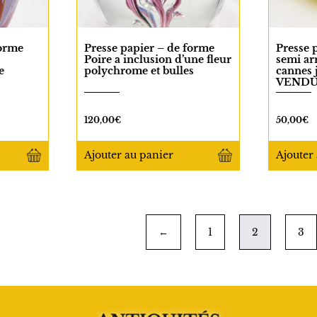
forme
Presse papier – de forme
Presse 
Poire a inclusion d’une fleur
semi ar
e
polychrome et bulles
cannes
VENDU 
120,00
€
50,00
€
Ajouter
au panier
Ajouter
←
1
2
3