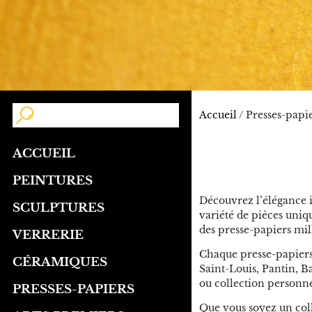
Accueil
/ Presses-papi
ACCUEIL
PEINTURES
Découvrez l’élégance i
SCULPTURES
variété de pièces uniq
des presse-papiers mill
VERRERIE
Chaque presse-papiers 
CÉRAMIQUES
Saint-Louis, Pantin, B
ou collection personne
PRESSES-PAPIERS
Que vous soyez un col