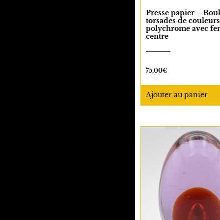
Presse papier – Bou
torsades de couleurs
polychrome avec fen
centre
75,00
€
Ajouter
au panier