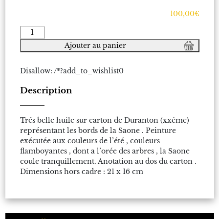
100,00
€
quantité
de
Ajouter au panier
Duranton
(
Disallow: /*?add_to_wishlist0
xxème
)-
Description
Huile
sur
carton
Trés belle huile sur carton de Duranton (xxème)
"
représentant les bords de la Saone . Peinture
les
exécutée aux couleurs de l’été , couleurs
bords
flamboyantes , dont a l’orée des arbres , la Saone
de
coule tranquillement. Anotation au dos du carton .
la
Dimensions hors cadre : 21 x 16 cm
Saone
"
Signé