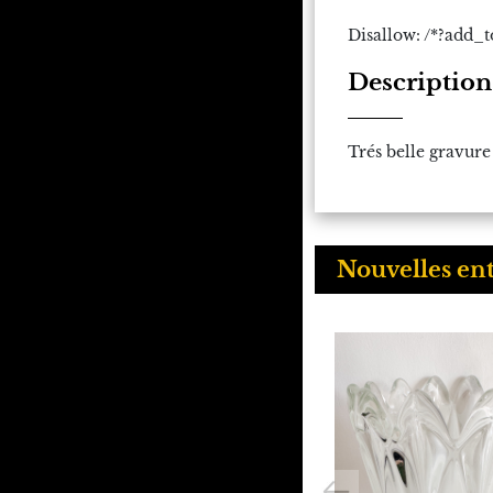
Disallow: /*?add_t
Description
Trés belle gravure
Nouvelles en