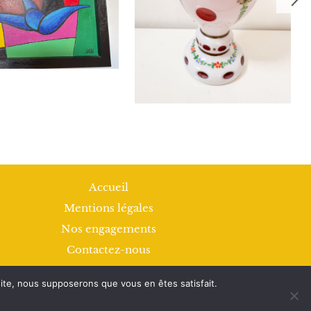
Ne
Accueil
Mentions légales
Nos engagements
Contactez-nous
 site, nous supposerons que vous en êtes satisfait.