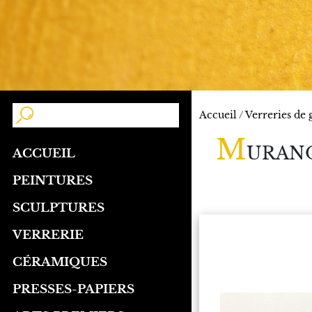
Accueil
/
Verreries de
M
URANO- 
ACCUEIL
PEINTURES
SCULPTURES
VERRERIE
CÉRAMIQUES
PRESSES-PAPIERS