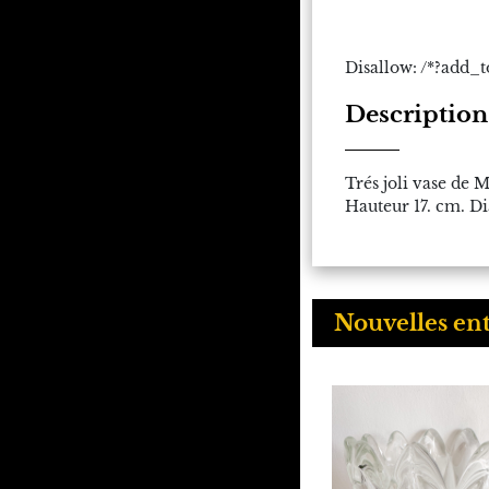
Disallow: /*?add_t
Description
Trés joli vase de
Hauteur 17. cm. Di
Nouvelles en